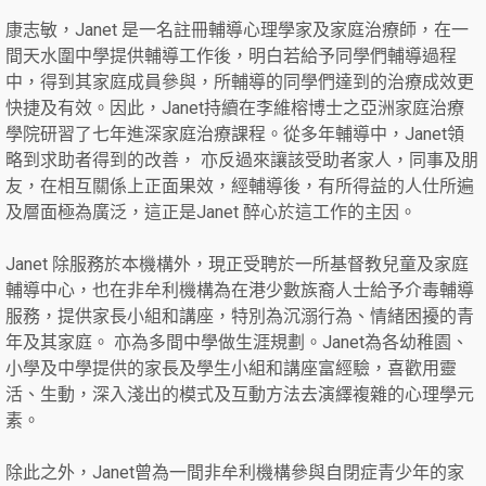
康志敏，Janet 是一名註冊輔導心理學家及家庭治療師，在一
間天水圍中學提供輔導工作後，明白若給予同學們輔導過程
中，得到其家庭成員參與，所輔導的同學們達到的治療成效更
快捷及有效。因此，Janet持續在李維榕博士之亞洲家庭治療
學院研習了七年進深家庭治療課程。從多年輔導中，Janet領
略到求助者得到的改善， 亦反過來讓該受助者家人，同事及朋
友，在相互關係上正面果效，經輔導後，有所得益的人仕所遍
及層面極為廣泛，這正是Janet 醉心於這工作的主因。
Janet 除服務於本機構外，現正受聘於一所基督教兒童及家庭
輔導中心，也在非牟利機構為在港少數族裔人士給予介毒輔導
服務，提供家長小組和講座，特別為沉溺行為、情緒困擾的青
年及其家庭。 亦為多間中學做生涯規劃。Janet為各幼稚園、
小學及中學提供的家長及學生小組和講座富經驗，喜歡用靈
活、生動，深入淺出的模式及互動方法去演繹複雜的心理學元
素。
除此之外，Janet曾為一間非牟利機構參與自閉症青少年的家